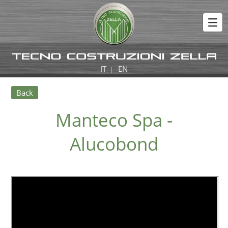
IT
EN
|
Back
Manteco Spa -
Alucobond